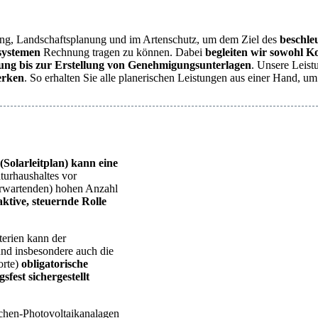
ng, Landschaftsplanung und im Artenschutz, um dem Ziel des
beschle
rsystemen
Rechnung tragen zu können. Dabei
begleiten wir sowohl K
nung bis zur Erstellung von Genehmigungsunterlagen
. Unsere Leist
erken
. So erhalten Sie alle planerischen Leistungen aus einer Hand, u
Solarleitplan) kann eine
turhaushaltes vor
erwartenden) hohen Anzahl
aktive, steuernde Rolle
terien kann der
nd insbesondere auch die
orte)
obligatorische
fest sichergestellt
lächen-Photovoltaikanalagen