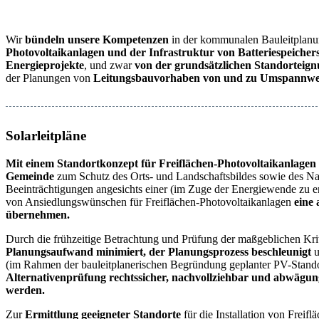
Wir
bündeln unsere Kompetenzen
in der kommunalen Bauleitplanu
Photovoltaikanlagen und der Infrastruktur von Batteriespeiche
Energieprojekte
, und zwar
von der grundsätzlichen Standorteig
der Planungen von
Leitungsbauvorhaben von und zu Umspannw
Solarleitpläne
Mit einem Standortkonzept für Freiflächen-Photovoltaikanlagen (
Gemeinde
zum Schutz des Orts- und Landschaftsbildes sowie des Na
Beeinträchtigungen angesichts einer (im Zuge der Energiewende zu 
von Ansiedlungswünschen für Freiflächen-Photovoltaikanlagen
eine 
übernehmen.
Durch die frühzeitige Betrachtung und Prüfung der maßgeblichen Kri
Planungsaufwand minimiert, der Planungsprozess beschleunigt
u
(im Rahmen der bauleitplanerischen Begründung geplanter PV-Stand
Alternativenprüfung rechtssicher, nachvollziehbar und abwägungs
werden.
Zur
Ermittlung geeigneter Standorte
für die Installation von Freif