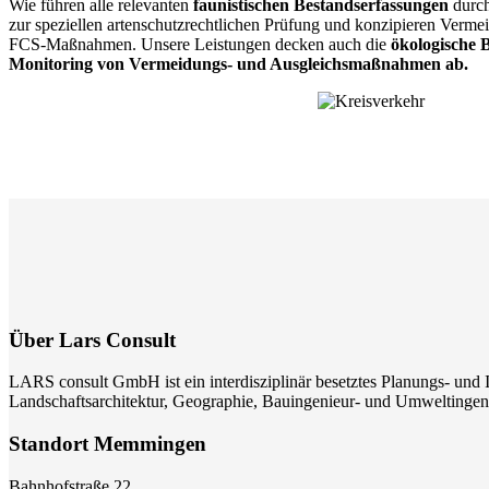
Wie führen alle relevanten
faunistischen Bestandserfassungen
durch
zur speziellen artenschutzrechtlichen Prüfung und konzipieren Verm
FCS-Maßnahmen. Unsere Leistungen decken auch die
ökologische 
Monitoring von Vermeidungs- und Ausgleichsmaßnahmen ab.
Über Lars Consult
LARS consult GmbH ist ein interdisziplinär besetztes Planungs- un
Landschaftsarchitektur, Geographie, Bauingenieur- und Umweltingeni
Standort Memmingen
Bahnhofstraße 22