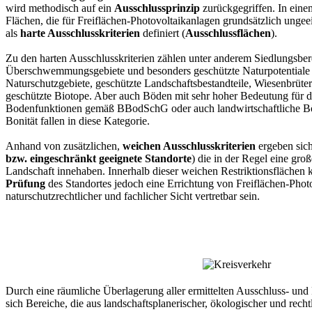
wird methodisch auf ein
Ausschlussprinzip
zurückgegriffen. In einem
Flächen, die für Freiflächen-Photovoltaikanlagen grundsätzlich ungee
als
harte Ausschlusskriterien
definiert (
Ausschlussflächen
).
Zu den harten Ausschlusskriterien zählen unter anderem Siedlungsbere
Überschwemmungsgebiete und besonders geschützte Naturpotentiale 
Naturschutzgebiete, geschützte Landschaftsbestandteile, Wiesenbrüter
geschützte Biotope. Aber auch Böden mit sehr hoher Bedeutung für di
Bodenfunktionen gemäß BBodSchG oder auch landwirtschaftliche Bö
Bonität fallen in diese Kategorie.
Anhand von zusätzlichen,
weichen Ausschlusskriterien
ergeben sich
bzw. eingeschränkt geeignete Standorte
) die in der Regel eine gr
Landschaft innehaben. Innerhalb dieser weichen Restriktionsflächen 
Prüfung
des Standortes jedoch eine Errichtung von Freiflächen-Phot
naturschutzrechtlicher und fachlicher Sicht vertretbar sein.
Durch eine räumliche Überlagerung aller ermittelten Ausschluss- und 
sich Bereiche, die aus landschaftsplanerischer, ökologischer und rechtl