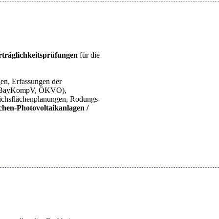
träglichkeitsprüfungen
für die
gen, Erfassungen der
er (BayKompV, ÖKVO),
eichsflächenplanungen, Rodungs-
chen-Photovoltaikanlagen /